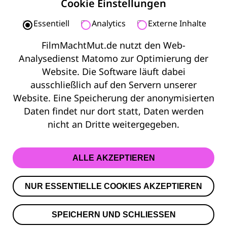
Cookie Einstellungen
Essentiell
Analytics
Externe Inhalte
FilmMachtMut.de nutzt den Web-
© 2026 Film Macht Mut
Analysedienst Matomo zur Optimierung der
Website. Die Software läuft dabei
Kontakt
ausschließlich auf den Servern unserer
Impressum
Website. Eine Speicherung der anonymisierten
Datenschutz
Daten findet nur dort statt, Daten werden
Barrierefreiheit
nicht an Dritte weitergegeben.
ALLE AKZEPTIEREN
NUR ESSENTIELLE COOKIES AKZEPTIEREN
SPEICHERN UND SCHLIESSEN