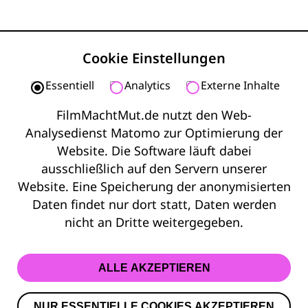
Cookie Einstellungen
Essentiell
Analytics
Externe Inhalte
FilmMachtMut.de nutzt den Web-
© 2026 Film Macht Mut
Analysedienst Matomo zur Optimierung der
Website. Die Software läuft dabei
Kontakt
ausschließlich auf den Servern unserer
Impressum
Website. Eine Speicherung der anonymisierten
Datenschutz
Daten findet nur dort statt, Daten werden
Barrierefreiheit
nicht an Dritte weitergegeben.
ALLE AKZEPTIEREN
NUR ESSENTIELLE COOKIES AKZEPTIEREN