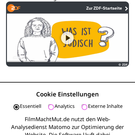
Cookie Einstellungen
Essentiell
Analytics
Externe Inhalte
FilmMachtMut.de nutzt den Web-
© 2026 Film Macht Mut
Analysedienst Matomo zur Optimierung der
Website. Die Software läuft dabei